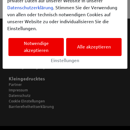
privater Daten auf unserer Website in unserer
Datenschutzerklärung
. Stimmen Sie der Verwendung
von allen oder technisch notwendigen Cookies auf
unserer Website zu oder individualisieren Sie die
Einstellungen.
Meine Helden
Projekte entdecken
Notwendige
Erfolgreiche Projekte
Alle akzeptieren
akzeptieren
Fragen und Antworten
Einstellungen
Häufig gestellte Fragen / FAQ’s
Nutzungsbedingungen
Kleingedrucktes
Partner
Impressum
Datenschutz
Cookie Einstellungen
Barrierefreiheitserklärung